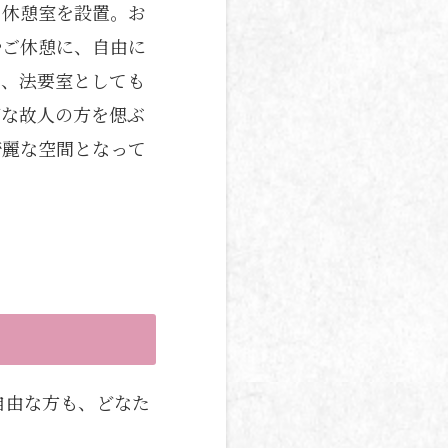
た休憩室を設置。お
やご休憩に、自由に
た、法要室としても
切な故人の方を偲ぶ
綺麗な空間となって
自由な方も、どなた