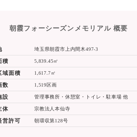
朝霞フォーシーズン
メモリアル 概要
地
埼玉県朝霞市上内間木497-3
面積
5,839.45㎡
区域面積
1,617.7㎡
画数
1,519区画
施設
管理事務所・休憩室・トイレ・駐車場 他
主体
宗教法人本仙寺
経営許可
朝環収第128号