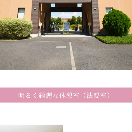
明るく綺麗な
休憩室（法要室）